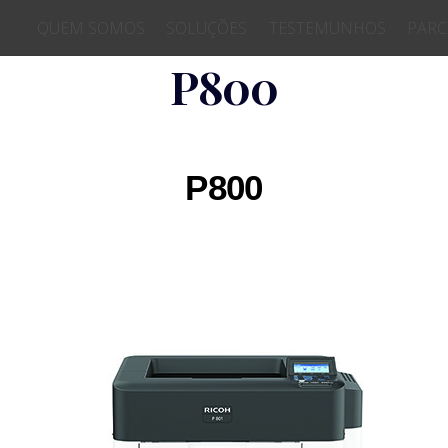
QUEM SOMOS
SOLUÇÕES
TESTEMUNHOS
PARC
P800
P800