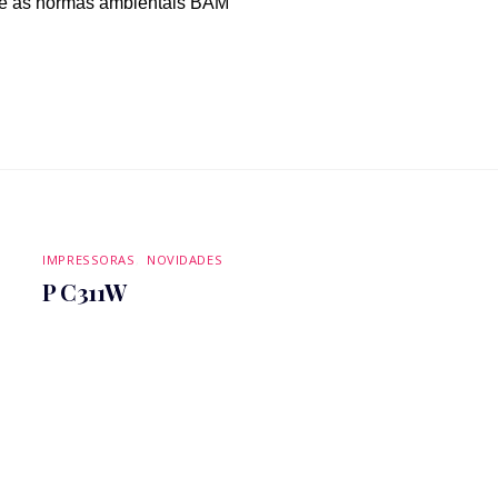
re as normas ambientais BAM
IMPRESSORAS
,
NOVIDADES
P C311W