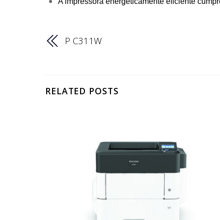
A impressora energeticamente eficiente cump
P C311W
RELATED POSTS