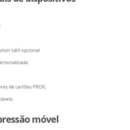
;
;
isor tátil opcional
personalizada;
ores de cartões PROX;
áveis;
ressão móvel