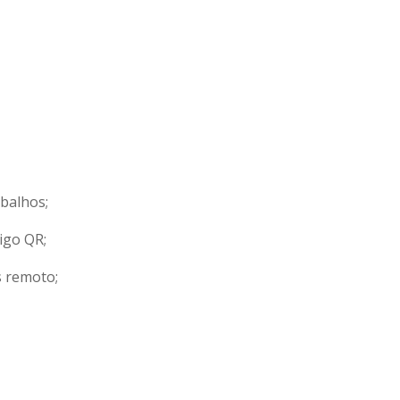
abalhos;
igo QR;
s remoto;