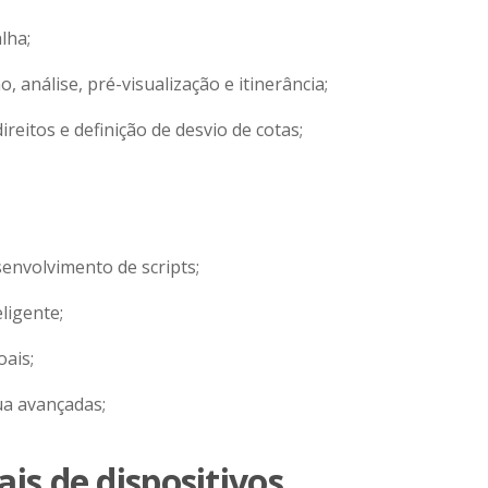
lha;
 análise, pré-visualização e itinerância;
reitos e definição de desvio de cotas;
senvolvimento de scripts;
ligente;
oais;
a avançadas;
is de dispositivos