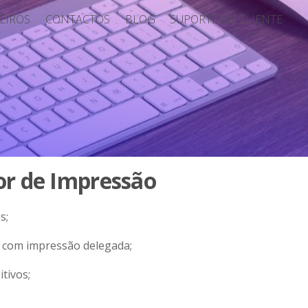
EIROS
CONTACTOS
BLOG
SUPORTE AO CLIENTE
or de Impressão
s;
s com impressão delegada;
tivos;