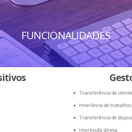
QUEM SOMOS
SOLUÇÕES
TESTEMUNHOS
PARC
FUNCIONALIDADES
itivos
Gest
Transferência de cliente
Itinerância de trabalho
Transferência de disposi
Impressão direta;